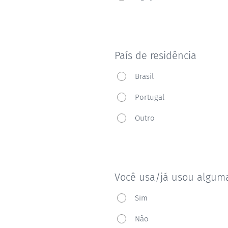
preferência
País de residência
País
Brasil
de
Portugal
residência
Outro
Você usa/já usou algum
Você
Sim
usa/já
Não
usou