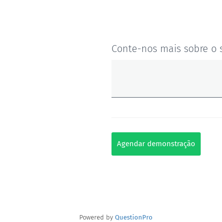
alguma
plataforma
de
Conte-nos mais sobre o 
pesquisa?
Agendar demonstração
Powered by
QuestionPro