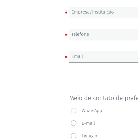
Empresa/Instituição
Telefone
Email
Meio de contato de pref
Meio
WhatsApp
de
E-mail
contato
de
Ligação